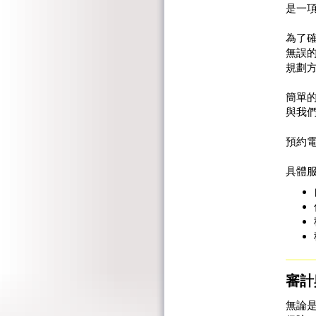
是一
為了
無誤
規劃
簡單
與我
預約電話
具體
審計
無論