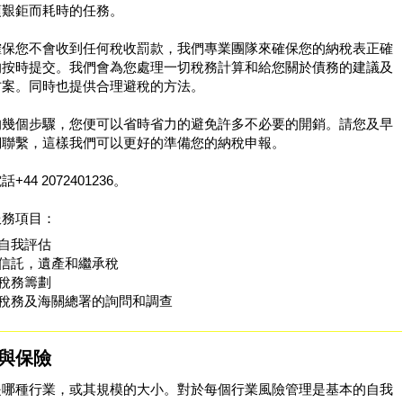
項艱鉅而耗時的任務。
確保您不會收到任何稅收罰款，我們專業團隊來確保您的納稅表正確
的按時提交。我們會為您處理一切稅務計算和給您關於債務的建議及
方案。同時也提供合理避稅的方法。
的幾個步驟，您便可以省時省力的避免許多不必要的開銷。請您及早
們聯繫，這樣我們可以更好的準備您的納稅申報。
+44 2072401236。
服務項目：
自我評估
信託，遺產和繼承稅
稅務籌劃
稅務及海關總署的詢問和調查
與保險
是哪種行業，或其規模的大小。對於每個行業風險管理是基本的自我