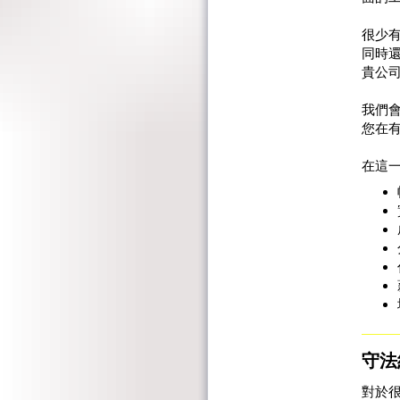
很少
同時
貴公
我們
您在
在這
守法
對於