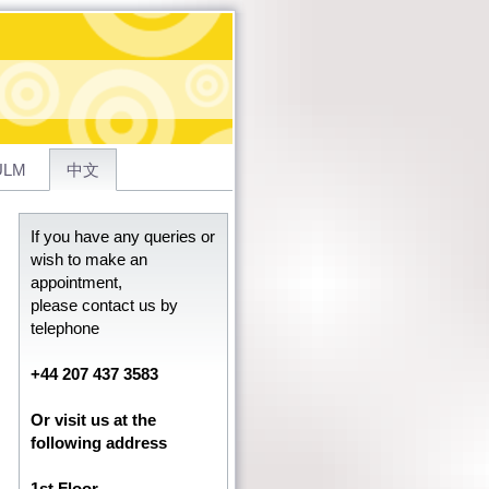
 ULM
中文
If you have any queries or
wish to make an
appointment,
please contact us by
telephone
+44 207 437 3583
Or visit us at the
following address
1st Floor