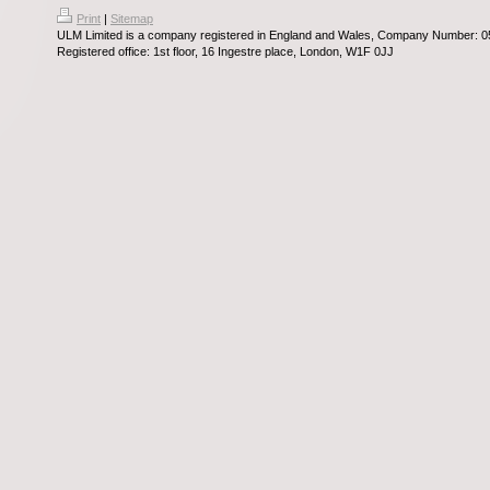
Print
|
Sitemap
ULM Limited is a company registered in England and Wales, Company Number: 
Registered office: 1st floor, 16 Ingestre place, London, W1F 0JJ